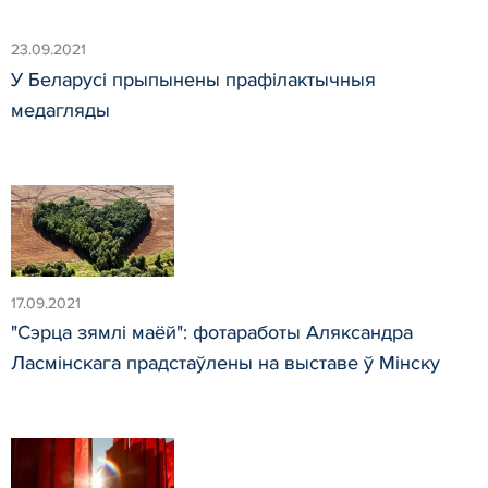
23.09.2021
У Беларусі прыпынены прафілактычныя
медагляды
17.09.2021
"Сэрца зямлі маёй": фотаработы Аляксандра
Ласмінскага прадстаўлены на выставе ў Мінску