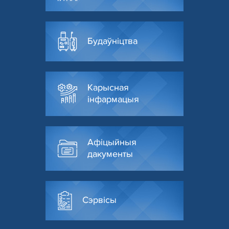
Будаўніцтва
Карысная
інфармацыя
Афіцыйныя
дакументы
Сэрвісы