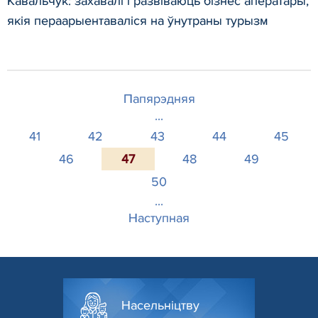
Кавальчук: захавалі і развіваюць бізнес аператары,
якія пераарыентаваліся на ўнутраны турызм
Папярэдняя
...
41
42
43
44
45
46
47
48
49
50
...
Наступная
Насельніцтву