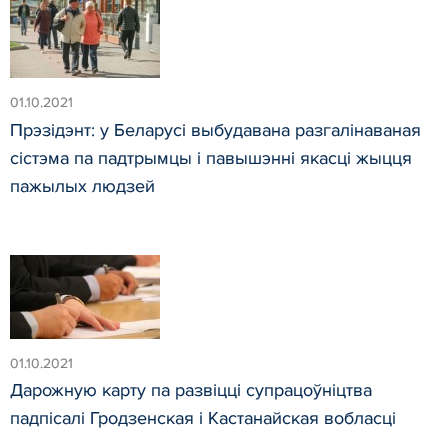
01.10.2021
Прэзідэнт: у Беларусі выбудавана разгалінаваная
сістэма па падтрымцы і павышэнні якасці жыцця
пажылых людзей
01.10.2021
Дарожную карту па развіцці супрацоўніцтва
падпісалі Гродзенская і Кастанайская вобласці