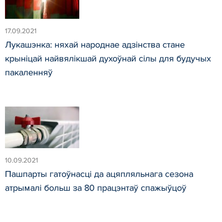
17.09.2021
Лукашэнка: няхай народнае адзінства стане
крыніцай найвялікшай духоўнай сілы для будучых
пакаленняў
10.09.2021
Пашпарты гатоўнасці да ацяпляльнага сезона
атрымалі больш за 80 працэнтаў спажыўцоў