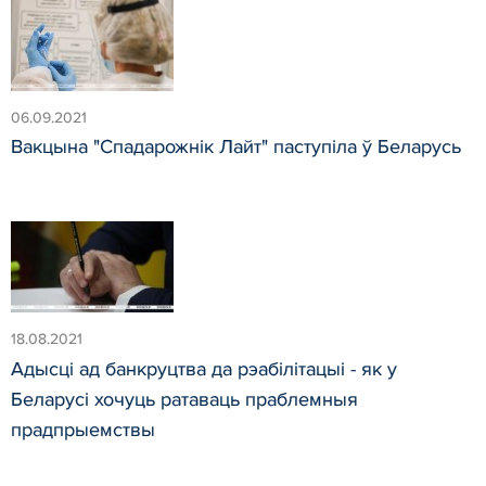
06.09.2021
Вакцына "Спадарожнік Лайт" паступіла ў Беларусь
18.08.2021
Адысці ад банкруцтва да рэабілітацыі - як у
Беларусі хочуць ратаваць праблемныя
прадпрыемствы