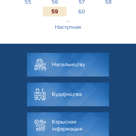
55
56
57
58
59
60
...
Наступная
Насельніцтву
Будаўніцтва
Карысная
інфармацыя