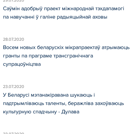
29.07.2020
Саўмін адобрыў праект міжнароднай тэхдапамогі
па навучанні ў галіне радыяцыйнай аховы
28.07.2020
Восем новых беларускіх мікрапраектаў атрымаюць
гранты па праграме трансгранічнага
супрацоўніцтва
23.07.2020
У Беларусі мэтанакіравана шукаюць і
падтрымліваюць таленты, беражліва захоўваюць
культурную спадчыну - Дулава