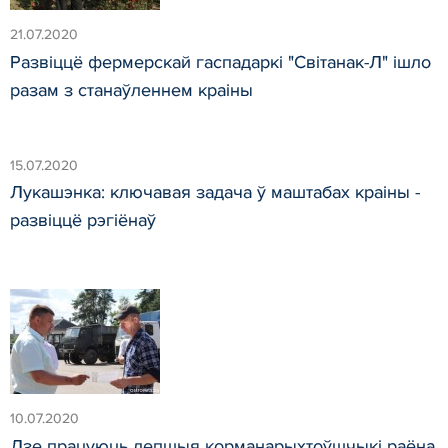
21.07.2020
Развіццё фермерскай гаспадаркі "Світанак-Л" ішло
разам з станаўленнем краіны
15.07.2020
Лукашэнка: ключавая задача ў маштабах краіны -
развіццё рэгіёнаў
10.07.2020
Дзе працуюць лепшыя корманарыхтоўшчыкі раёна