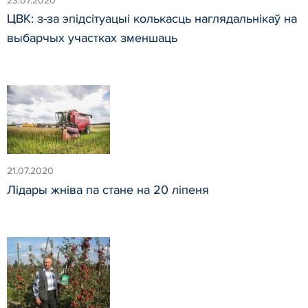
23.07.2020
ЦВК: з-за эпідсітуацыі колькасць наглядальнікаў на
выбарчых участках зменшаць
21.07.2020
Лідары жніва па стане на 20 ліпеня