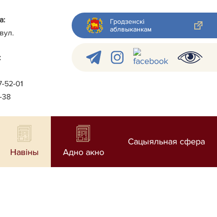
а:
Гродзенскі
аблвыканкам
 вул.
:
7-52-01
2-38
Сацыяльная сфера
Навіны
Адно акно