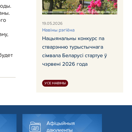
оды.
аны.
ого
19.05.2026
Навіны рэгіёна
ну,
Нацыянальны конкурс па
стварэнню турыстычнага
будет
сімвала Беларусі стартуе ў
чэрвені 2026 года
УСЕ НАВІНЫ
Афіцыйныя
дакументы