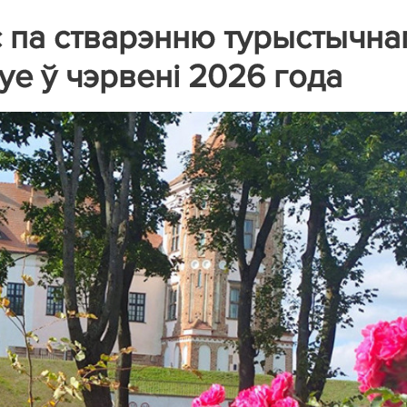
 па стварэнню турыстычна
уе ў чэрвені 2026 года