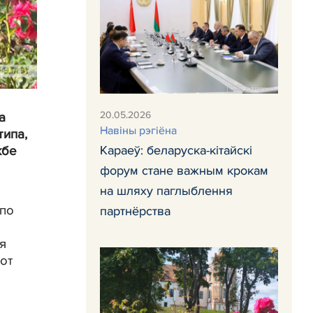
20.05.2026
а
Навіны рэгіёна
типа,
Караеў: беларуска-кітайскі
жбе
форум стане важным крокам
на шляху паглыблення
 по
партнёрства
я
бот