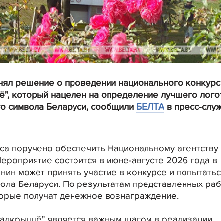
нял решение о проведении национального конкурс
цё", который нацелен на определение лучшего лого
го символа Беларуси, сообщили
БЕЛТА
в пресс-слу
са поручено обеспечить Национальному агентству
Мероприятие состоится в июне-августе 2026 года в
ин может принять участие в конкурсе и попытатьс
вола Беларуси. По результатам представленных ра
торые получат денежное вознаграждение.
 і адкрыццё" является важным шагом в реализации