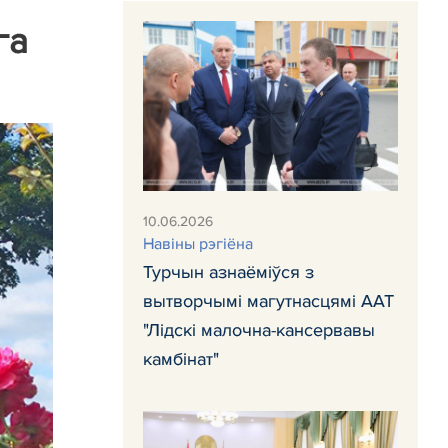
га
10.06.2026
Навіны рэгіёна
Турчын азнаёміўся з
вытворчымі магутнасцямі ААТ
"Лідскі малочна-кансервавы
камбінат"