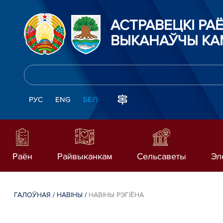
АСТРАВЕЦКІ РА
ВЫКАНАЎЧЫ КА
РУС
ENG
БЕЛ
Раён
Райвыканкам
Сельсаветы
Эл
ГАЛОЎНАЯ
/
НАВІНЫ
/
НАВІНЫ РЭГІЁНА