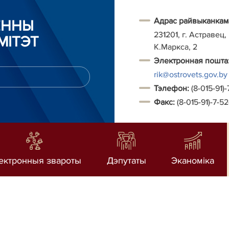
Адрас райвыканкам
ЁННЫ
231201, г. Астравец,
МІТЭТ
К.Маркса, 2
Электронная пошта
rik@ostrovets.gov.by
Т
элефон:
(8-015-91)-
Факс:
(8-015-91)-7-5
ектронныя звароты
Дэпутаты
Эканоміка