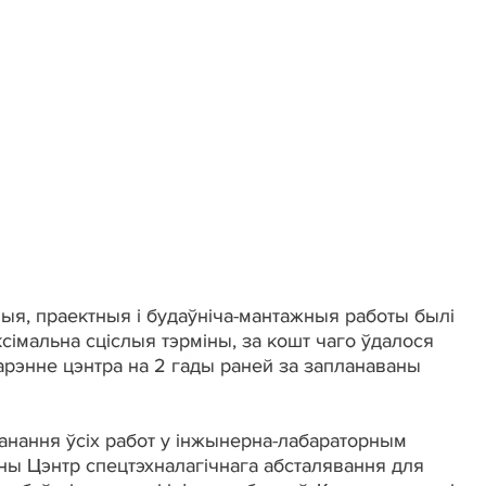
ыя, праектныя і будаўніча-мантажныя работы былі
сімальна сціслыя тэрміны, за кошт чаго ўдалося
рэнне цэнтра на 2 гады раней за запланаваны
анання ўсіх работ у інжынерна-лабараторным
ны Цэнтр спецтэхналагічнага абсталявання для