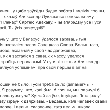
танеш, у цябе заўсёды будзе работа і вялікія грошы.
, - сказаў Аляксандр Лукашэнка генеральнаму
Планар" Сяргею Авакаву. - Ты апярэдзіў усё і ўся. І
асіі. Ты ўсіх апярэдзіў".
ачыў, што ў Беларусі ўдалося захаваць тыя
ія засталіся пасля Савецкага Саюза. Больш таго,
озе, аказанай у свой час дзяржавай,
якія засталіся з савецкіх часоў, удалося
 зрабіць перадавымі. У сувязі з гэтым Аляксандр
яліўся ўспамінамі пра свой першы візіт на
ошай не было, і ўсім трэба было (дапамагчы. -
 Я разумеў, што, калі былі б грошы, мы рванулі б.
адштурхнула? Хутчэй за ўсё, інтуіцыя. "Інтэгралу"
азаў кіраўнік дзяржавы. - Ведаеце, калі чалавек сваімі
варае, і вельмі складанае, гэта вельмі шкада