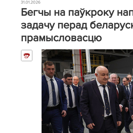
31.01.2026
Бегчы на паўкроку на
задачу перад беларус
прамысловасцю