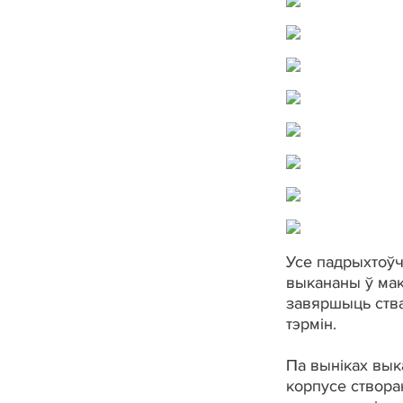
Усе падрыхтоўч
выкананы ў мак
завяршыць ства
тэрмін.
Па выніках вык
корпусе створа