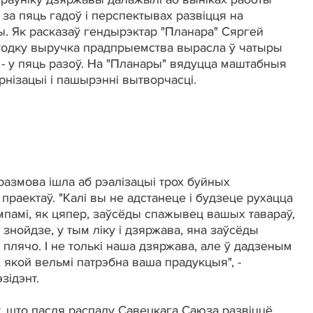
за пяць гадоў і перспектывах развіцця на
. Як расказаў гендырэктар "Планара" Сяргей
ігодку выручка прадпрыемства вырасла ў чатыры
т - у пяць разоў. На "Планары" вядуцца маштабныя
рнізацыі і пашырэнні вытворчасці.
размова ішла аб рэалізацыі трох буйных
праектаў. "Калі вы не адстанеце і будзеце рухацца
эмпамі, як цяпер, заўсёды спажывец вашых тавараў,
знойдзе, у тым ліку і дзяржава, яна заўсёды
 плячо. І не толькі наша дзяржава, але ў дадзеным
, якой вельмі патрэбна ваша прадукцыя", -
зідэнт.
, што пасля распаду Савецкага Саюза развіццё