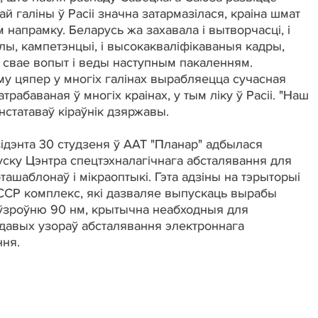
й галіны ў Расіі значна затармазілася, краіна шмат
м напрамку. Беларусь жа захавала і вытворчасці, і
ы, кампетэнцыі, і высокакваліфікаваныя кадры,
і свае вопыт і веды наступным пакаленням.
у цяпер у многіх галінах вырабляецца сучасная
трабаваная ў многіх краінах, у тым ліку ў Расіі. "Наш
канстатаваў кіраўнік дзяржавы.
ідэнта 30 студзеня ў ААТ "Планар" адбылася
ску Цэнтра спецтэхналагічнага абсталявання для
ашаблонаў і мікраоптыкі. Гэта адзіны на тэрыторыі
ССР комплекс, які дазваляе выпускаць вырабы
 ўзроўню 90 нм, крытычна неабходныя для
давых узораў абсталявання электроннага
ня.