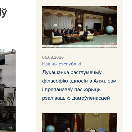
іў
06.08.2026
Навіны рэспублікі
Лукашэнка растлумачыў
філасофію адносін з Алжырам
і прапанаваў паскорыць
рэалізацыю дамоўленасцей