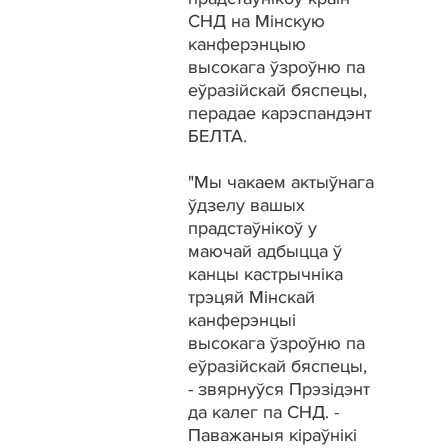
СНД на Мінскую
канферэнцыю
высокага ўзроўню па
еўразійскай бяспецы,
перадае карэспандэнт
БЕЛТА.
"Мы чакаем актыўнага
ўдзелу вашых
прадстаўнікоў у
маючай адбыцца ў
канцы кастрычніка
трэцяй Мінскай
канферэнцыі
высокага ўзроўню па
еўразійскай бяспецы,
- звярнуўся Прэзідэнт
да калег па СНД. -
Паважаныя кіраўнікі