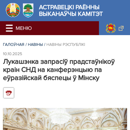
АСТРАВЕЦКІ РАЁННЫ
ВЫКАНАЎЧЫ КАМІТЭТ
ГАЛОЎНАЯ
/
НАВІНЫ
/
НАВІНЫ РЭСПУБЛІКІ
10.10.2025
Лукашэнка запрасіў прадстаўнікоў
краін СНД на канферэнцыю па
еўразійскай бяспецы ў Мінску