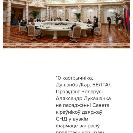
10 кастрычніка,
Душанбэ /Кар. БЕЛТА/.
Прэзідэнт Беларусі
Аляксандр Лукашэнка
на пасяджэнні Савета
кіраўнікоў дзяржаў
СНД у вузкім
фармаце запрасіў
прадстаўнікоў краін