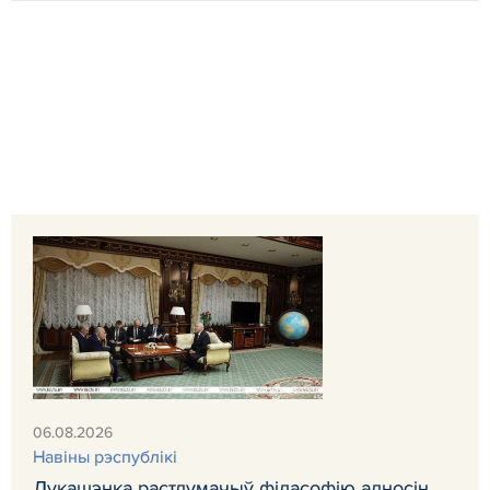
06.08.2026
Навіны рэспублікі
Лукашэнка растлумачыў філасофію адносін