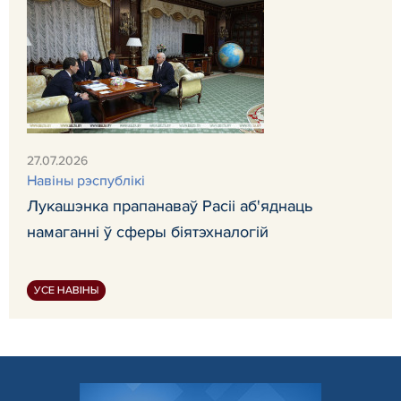
27.07.2026
Навіны рэспублікі
Лукашэнка прапанаваў Расіі аб'яднаць
намаганні ў сферы біятэхналогій
УСЕ НАВІНЫ