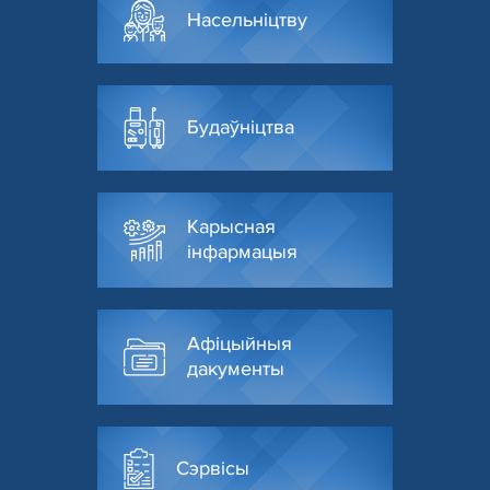
Насельніцтву
Будаўніцтва
Карысная
інфармацыя
Афіцыйныя
дакументы
Сэрвісы