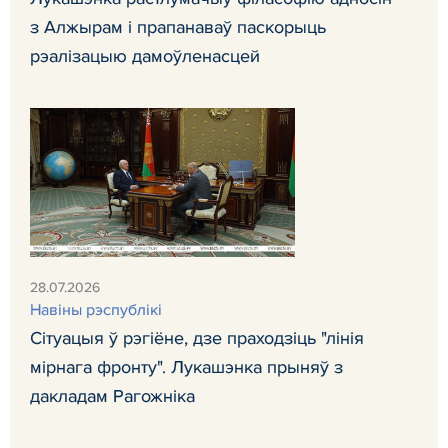
з Алжырам і прапанаваў паскорыць
рэалізацыю дамоўленасцей
28.07.2026
Навіны рэспублікі
Сітуацыя ў рэгіёне, дзе праходзіць "лінія
мірнага фронту". Лукашэнка прыняў з
дакладам Рагожніка