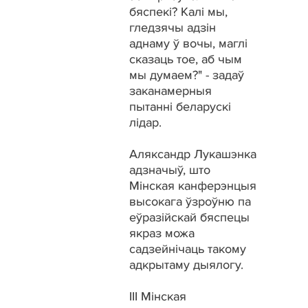
бяспекі? Калі мы,
гледзячы адзін
аднаму ў вочы, маглі
сказаць тое, аб чым
мы думаем?" - задаў
заканамерныя
пытанні беларускі
лідар.
Аляксандр Лукашэнка
адзначыў, што
Мінская канферэнцыя
высокага ўзроўню па
еўразійскай бяспецы
якраз можа
садзейнічаць такому
адкрытаму дыялогу.
III Мінская