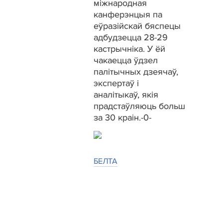
міжнародная
канферэнцыя па
еўразійскай бяспецы
адбудзецца 28-29
кастрычніка. У ёй
чакаецца ўдзел
палітычных дзеячаў,
экспертаў і
аналітыкаў, якія
прадстаўляюць больш
за 30 краін.-0-
БЕЛТА