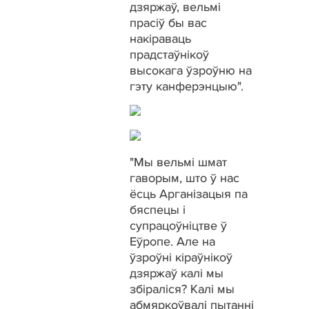
дзяржаў, вельмі
прасіў бы вас
накіраваць
прадстаўнікоў
высокага ўзроўню на
гэту канферэнцыю".
"Мы вельмі шмат
гаворым, што ў нас
ёсць Арганізацыя па
бяспецы і
супрацоўніцтве ў
Еўропе. Але на
ўзроўні кіраўнікоў
дзяржаў калі мы
збіраліся? Калі мы
абмяркоўвалі пытанні