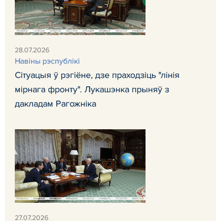
28.07.2026
Навіны рэспублікі
Сітуацыя ў рэгіёне, дзе праходзіць "лінія
мірнага фронту". Лукашэнка прыняў з
дакладам Рагожніка
27.07.2026