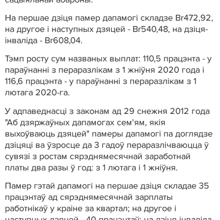
На першае дзіця памер дапамогі складзе Br472,92,
на другое і наступных дзяцей - Br540,48, на дзіця-
інваліда - Br608,04.
Тэмп росту сум названых выплат: 110,5 працэнта - у
параўнанні з пераразлікам з 1 жніўня 2020 года і
116,6 працэнта - у параўнанні з пераразлікам з 1
лютага 2020-га.
У адпаведнасці з законам ад 29 снежня 2012 года
"Аб дзяржаўных дапамогах сем'ям, якія
выхоўваюць дзяцей" памеры дапамогі па доглядзе
дзіцяці ва ўзросце да 3 гадоў пераразлічваюцца ў
сувязі з ростам сярэднямесячнай заработнай
платы два разы ў год: з 1 лютага і 1 жніўня.
Памер гэтай дапамогі на першае дзіця складае 35
працэнтаў ад сярэднямесячнай зарплаты
работнікаў у краіне за квартал; на другое і
наступных дзяцей - 40 працэнтаў; на дзіця-інваліда