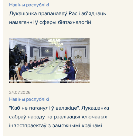
Навіны рэспублікі
Лукашэнка прапанаваў Расіі аб'яднаць
намаганні ў сферы біятэхналогій
24.07.2026
Навіны рэспублікі
"Каб не патанулі ў валакіце". Лукашэнка
сабраў нараду па рэалізацыі ключавых
інвестпраектаў з замежнымі краінамі