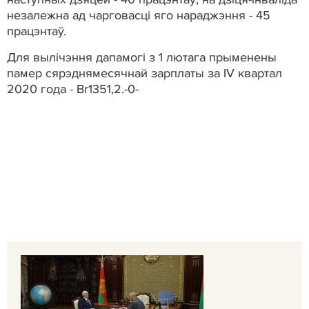
незалежна ад чарговасці яго нараджэння - 45
працэнтаў.
Для вылічэння дапамогі з 1 лютага прыменены
памер сярэднямесячнай зарплаты за IV квартал
2020 года - Br1351,2.-0-