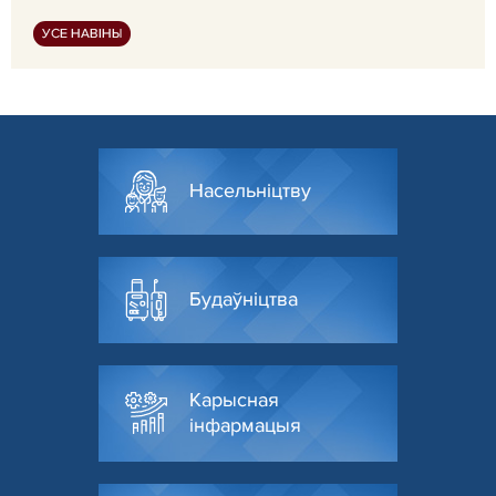
УСЕ НАВІНЫ
Насельніцтву
Будаўніцтва
Карысная
інфармацыя