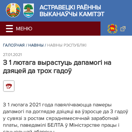
АСТРАВЕЦКІ РАЁННЫ
ВЫКАНАЎЧЫ КАМІТЭТ
ГАЛОЎНАЯ
/
НАВІНЫ
/
НАВІНЫ РЭСПУБЛІКІ
27.01.2021
З 1 лютага вырастуць дапамогі на
дзяцей да трох гадоў
З 1 лютага 2021 года павялічваюцца памеры
дапамогі па доглядзе дзіцяці ва ўзросце да 3 гадоў
у сувязі з ростам сярэднямесячнай заработнай
платы, паведамілі БЕЛТА ў Міністэрстве працы і
сацыяльнай абароны.