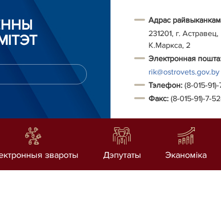
Адрас райвыканкам
ЁННЫ
231201, г. Астравец,
МІТЭТ
К.Маркса, 2
Электронная пошта
rik@ostrovets.gov.by
Т
элефон:
(8-015-91)-
Факс:
(8-015-91)-7-5
ектронныя звароты
Дэпутаты
Эканоміка