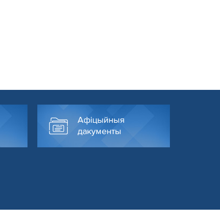
Афіцыйныя
дакументы