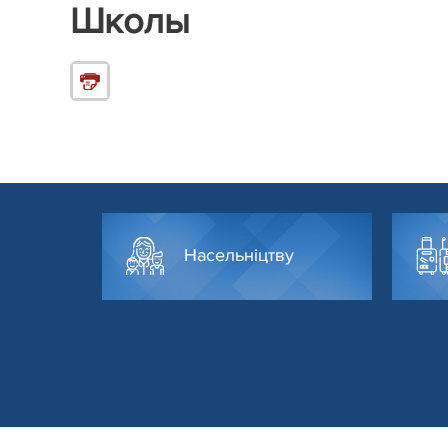
Школы
Насельніцтву