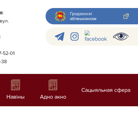
а:
Гродзенскі
аблвыканкам
 вул.
:
7-52-01
2-38
Сацыяльная сфера
Навіны
Адно акно