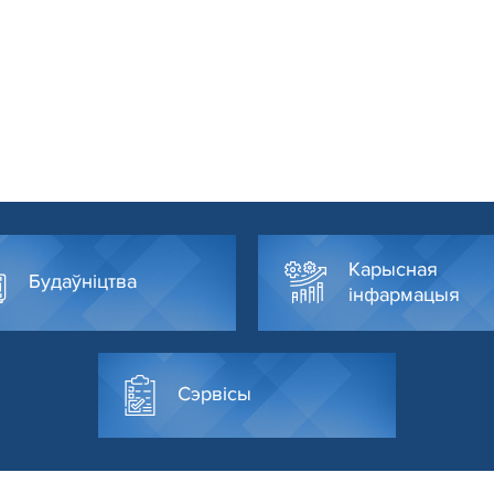
Карысная
Будаўніцтва
інфармацыя
Сэрвісы