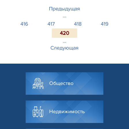
Предыдущая
...
416
417
418
419
420
...
Следующая
Общество
Недвижимость