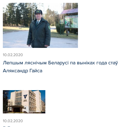
10.02.2020
Лепшым ляснічым Беларусі па выніках года стаў
Аляксандр Гайса
10.02.2020