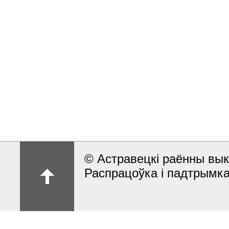
© Астравецкі раённы вык
Распрацоўка і падтрымка