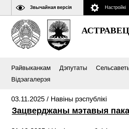
Звычайная версія
Настройкі
АСТРАВЕ
Райвыканкам
Дэпутаты
Сельсавет
Відэагалерэя
03.11.2025 /
Навіны рэспублікі
Зацверджаны мэтавыя паказ