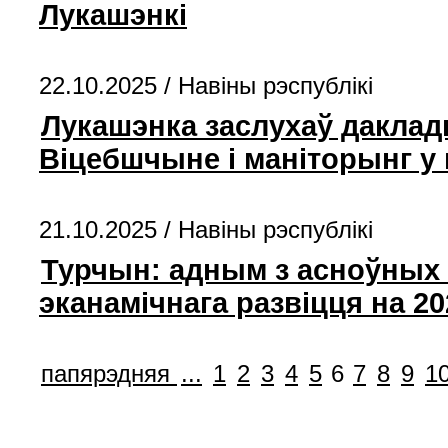
Лукашэнкі
22.10.2025 /
Навіны рэспублікі
Лукашэнка заслухаў даклады 
Віцебшчыне і маніторынг у 
21.10.2025 /
Навіны рэспублікі
Турчын: адным з асноўных 
эканамічнага развіцця на 2
папярэдняя
...
1
2
3
4
5
6
7
8
9
1