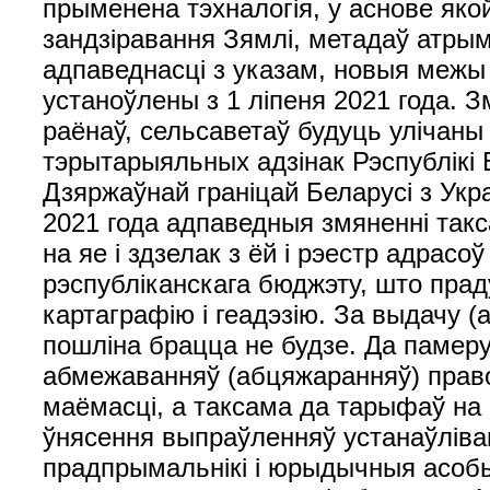
прыменена тэхналогія, у аснове я
зандзіравання Зямлі, метадаў атрым
адпаведнасці з указам, новыя межы 
устаноўлены з 1 ліпеня 2021 года. 
раёнаў, сельсаветаў будуць улічаны
тэрытарыяльных адзінак Рэспублікі 
Дзяржаўнай граніцай Беларусі з Укр
2021 года адпаведныя змяненні такс
на яе і здзелак з ёй і рэестр адрас
рэспубліканскага бюджэту, што пр
картаграфію і геадэзію. За выдачу 
пошліна брацца не будзе. Да памеру
абмежаванняў (абцяжаранняў) правоў
маёмасці, а таксама да тарыфаў на 
ўнясення выпраўленняў устанаўлів
прадпрымальнікі і юрыдычныя асобы