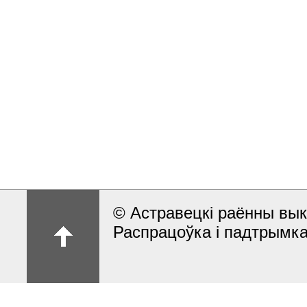
© Астравецкі раённы вык
Распрацоўка і падтрымка