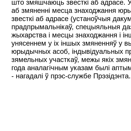
што змяшчаюць звесткі аб адрасе. 
аб змяненні месца знаходжання юр
звесткі аб адрасе (устаноўчыя даку
прадпрымальнікаў, спецыяльныя дазв
жыхарства і месцы знаходжання і і
унясеннем у іх іншых змяненняў у в
юрыдычных асоб, індывідуальных п
зямельных участкаў, межы якіх змян
года аналагічным указам былі аптым
- нагадалі ў прэс-службе Прэзідэн