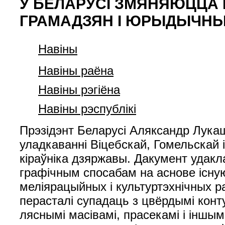
У БЕЛАРУСІ ЗМЯНЯЮЦЦА 
ГРАМАДЗЯН І ЮРЫДЫЧНЫ
Навіны
Навіны раёна
Навіны рэгіёна
Навіны рэспублікі
Прэзідэнт Беларусі Аляксандр Лука
уладкаванні Віцебскай, Гомельскай 
кіраўніка дзяржавы. Дакумент удакл
графічным спосабам на аснове існую
меліярацыйных і культуртэхнічных р
перасталі супадаць з цвёрдымі конт
ляснымі масівамі, прасекамі і іншым