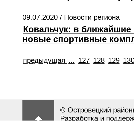
09.07.2020 /
Новости региона
Ковальчук: в ближайшие 
новые спортивные комп
предыдущая
...
127
128
129
13
© Островецкий район
Разработка и поддерж