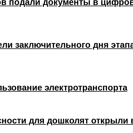
тов подали документы в цифр
ли заключительного дня этапа
льзование электротранспорта
сности для дошколят открыли 