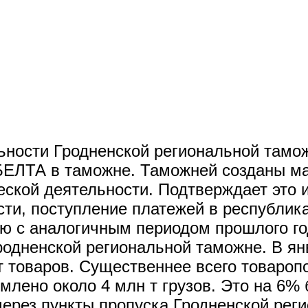
ьности Гродненской региональной тамо
БЕЛТА в таможне. Таможней созданы м
ской деятельности. Подтверждает это и
сти, поступление платежей в республик
ию с аналогичным периодом прошлого г
Гродненской региональной таможне. В я
 товаров. Существеннее всего товароп
млено около 4 млн т грузов. Это на 6%
через пункты пропуска Гродненской рег