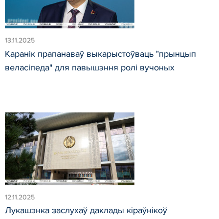
13.11.2025
Каранік прапанаваў выкарыстоўваць "прынцып
веласіпеда" для павышэння ролі вучоных
12.11.2025
Лукашэнка заслухаў даклады кіраўнікоў