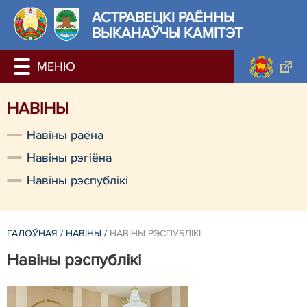
АСТРАВЕЦКІ РАЁННЫ
ВЫКАНАЎЧЫ КАМІТЭТ
НАВІНЫ
Навіны раёна
Навіны рэгіёна
Навіны рэспублікі
ГАЛОЎНАЯ
/
НАВІНЫ
/
НАВІНЫ РЭСПУБЛІКІ
Навіны рэспублікі