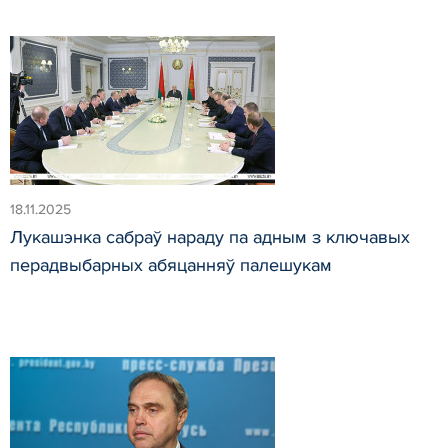
18.11.2025
Лукашэнка сабраў нараду па адным з ключавых
перадвыбарных абяцанняў палешукам