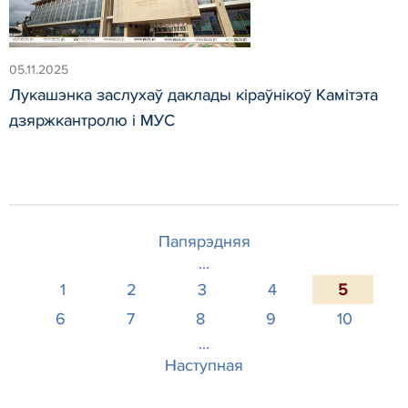
05.11.2025
Лукашэнка заслухаў даклады кіраўнікоў Камітэта
дзяржкантролю і МУС
Папярэдняя
...
1
2
3
4
5
6
7
8
9
10
...
Наступная