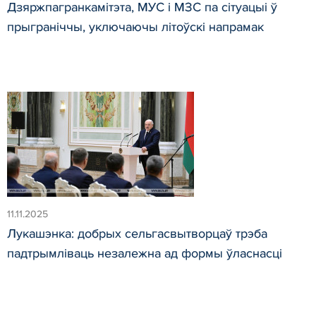
Дзяржпагранкамітэта, МУС і МЗС па сітуацыі ў
прыграніччы, уключаючы літоўскі напрамак
11.11.2025
Лукашэнка: добрых сельгасвытворцаў трэба
падтрымліваць незалежна ад формы ўласнасці