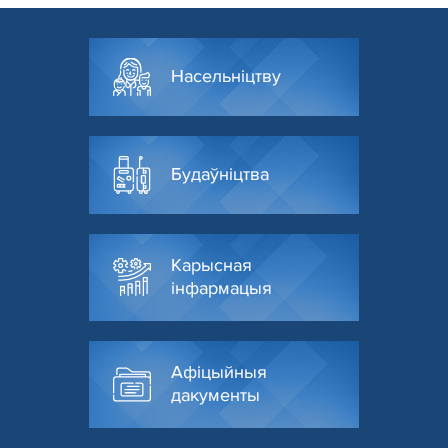
Насельніцтву
Будаўніцтва
Карысная
інфармацыя
Афіцыйныя
дакументы