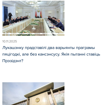
10.11.2025
Лукашэнку прадставілі два варыянты праграмы
пяцігодкі, але без кансэнсусу. Якія пытанні ставіць
Прэзідэнт?