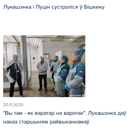
Лукашэнка і Пуцін сустрэліся ў Бішкеку
20.11.2025
"Вы там - як варатар на варотах". Лукашэнка даў
наказ старшыням райвыканкамаў