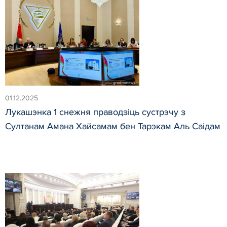
01.12.2025
Лукашэнка 1 снежня праводзіць сустрэчу з
Султанам Амана Хайсамам бен Тарэкам Аль Саідам