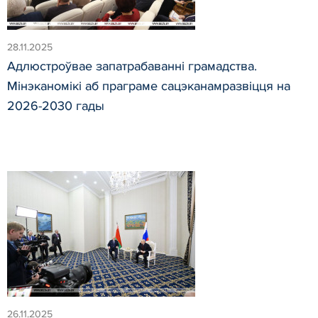
28.11.2025
Адлюстроўвае запатрабаванні грамадства.
Мінэканомікі аб праграме сацэканамразвіцця на
2026-2030 гады
26.11.2025