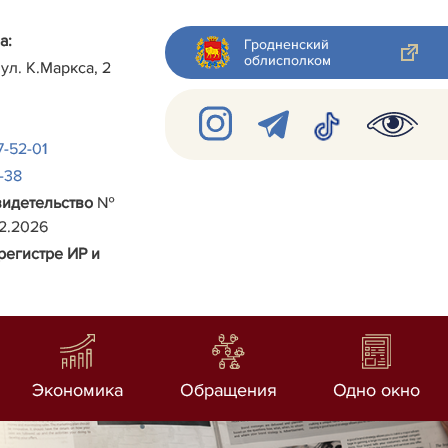
а:
Гродненский
облисполком
 ул.
К.Маркса, 2
7-52-01
2-38
видетельство
№
02.2026
регистре ИР и
Экономика
Обращения
Одно окно