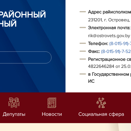
Адрес райисполком
 РАЙОННЫЙ
231201, г. Островец,
НЫЙ
Электронная почта:
rik@ostrovets.gov.by
Т
елефон:
(8-015-91)-
Факс:
(8-015-91)-7-5
Регистрационное с
4822646284 от 25.
в Государственном 
ИС
Депутаты
Новости
Социальная сфера