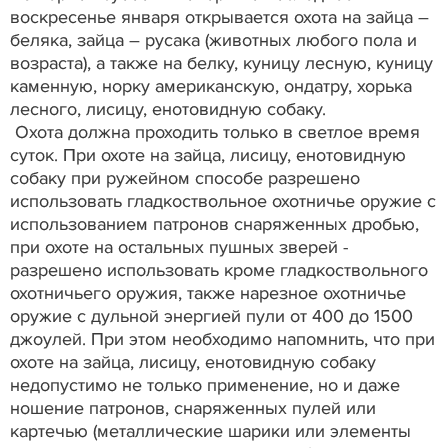
воскресенье января открывается охота на зайца –
беляка, зайца – русака (животных любого пола и
возраста), а также на белку, куницу лесную, куницу
каменную, норку американскую, ондатру, хорька
лесного, лисицу, енотовидную собаку.
Охота должна проходить только в светлое время
суток. При охоте на зайца, лисицу, енотовидную
собаку при ружейном способе разрешено
использовать гладкоствольное охотничье оружие с
использованием патронов снаряженных дробью,
при охоте на остальных пушных зверей -
разрешено использовать кроме гладкоствольного
охотничьего оружия, также нарезное охотничье
оружие с дульной энергией пули от 400 до 1500
джоулей. При этом необходимо напомнить, что при
охоте на зайца, лисицу, енотовидную собаку
недопустимо не только применение, но и даже
ношение патронов, снаряженных пулей или
картечью (металлические шарики или элементы