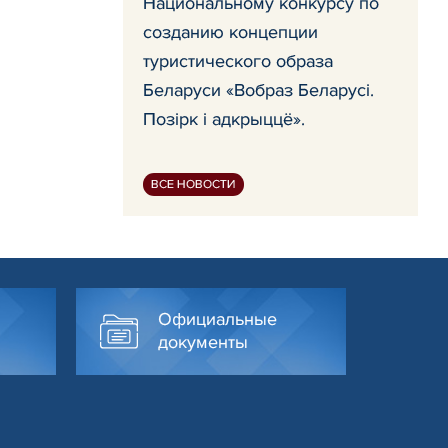
Национальному конкурсу по
созданию концепции
туристического образа
Беларуси «Вобраз Беларусi.
Позiрк i адкрыццё».
ВСЕ НОВОСТИ
Официальные
документы