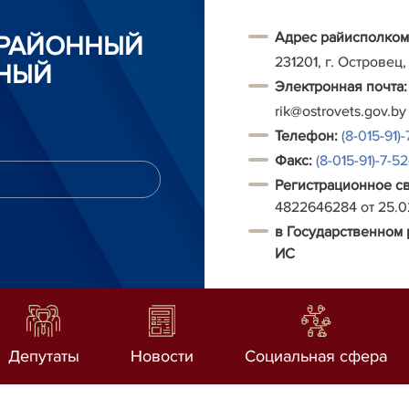
Адрес райисполком
 РАЙОННЫЙ
231201, г. Островец,
НЫЙ
Электронная почта:
rik@ostrovets.gov.by
Т
елефон:
(8-015-91)-
Факс:
(8-015-91)-7-5
Регистрационное с
4822646284 от 25.
в Государственном 
ИС
Депутаты
Новости
Социальная сфера