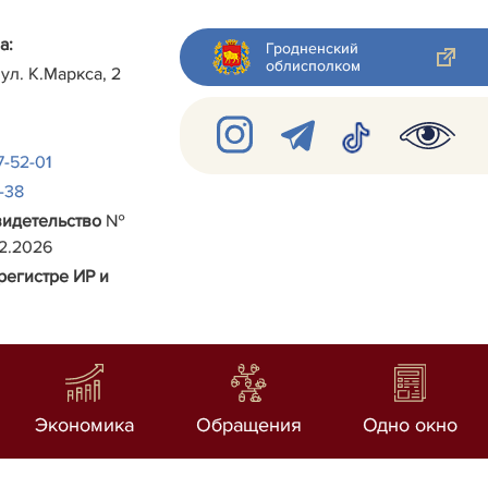
а:
Гродненский
облисполком
 ул.
К.Маркса, 2
7-52-01
2-38
видетельство
№
02.2026
регистре ИР и
Экономика
Обращения
Одно окно