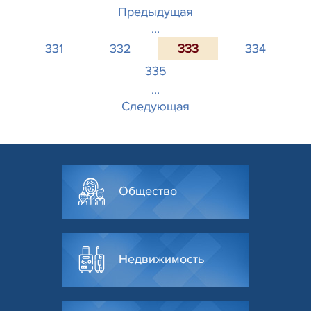
Предыдущая
...
331
332
333
334
335
...
Следующая
Общество
Недвижимость