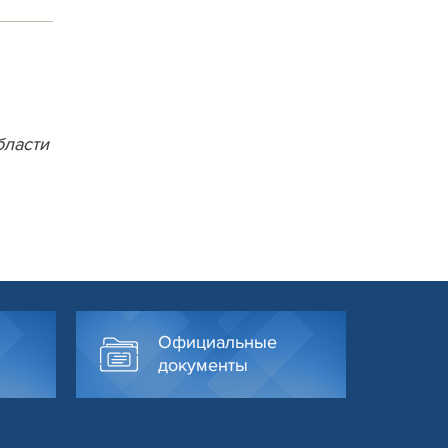
бласти
Официальные
документы