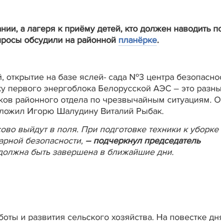
нии, а лагеря к приёму детей, кто должен наводить 
опросы обсудили на районной
планёрке
.
 открытие на базе яслей- сада №3 центра безопаснос
ку первого энергоблока Белорусской АЭС – это разн
ков районного отдела по чрезвычайным ситуациям. О
оложил Игорю Шалудину Виталий Рыбак.
сово выйдут в поля. При подготовке техники к уборке
рной безопасности,
–
подчеркнул председатель
 должна быть завершена в ближайшие дни.
оты и развития сельского хозяйства. На повестке дн