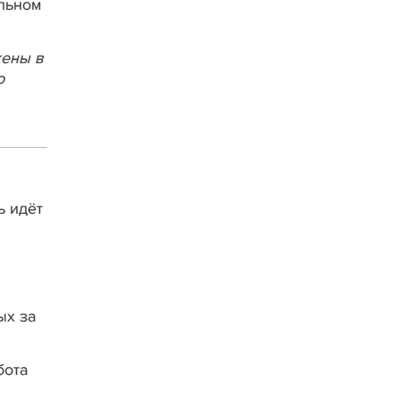
ельном
жены в
о
ь идёт
ых за
бота