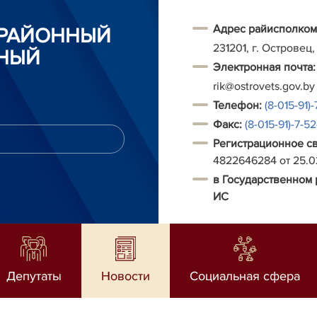
Адрес райисполком
 РАЙОННЫЙ
231201, г. Островец,
НЫЙ
Электронная почта:
rik@ostrovets.gov.by
Т
елефон:
(8-015-91)-
Факс:
(8-015-91)-7-5
Регистрационное с
4822646284 от 25.
в Государственном 
ИС
Депутаты
Новости
Социальная сфера