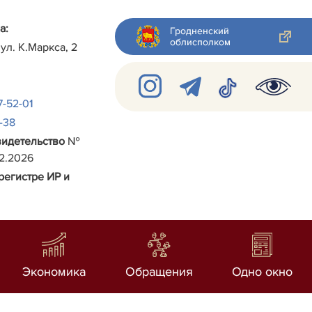
а:
Гродненский
облисполком
 ул.
К.Маркса, 2
7-52-01
2-38
видетельство
№
02.2026
регистре ИР и
Экономика
Обращения
Одно окно