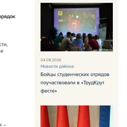
порядок
ти,
ые
04.08.2026
Новости района
Бойцы студенческих отрядов
поучаствовали в «ТрудКрут
фесте»
я –