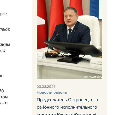
рке
лают.
риям
ные
ос
03.08.2026
70
Новости района
этом
Председатель Островецкого
тают
районного исполнительного
комитета Руслан Жуковский