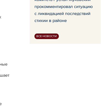
прокомментировал ситуацию
с ликвидацией последствий
х
стихии в районе
ВСЕ НОВОСТИ
вные
е
ашает
е