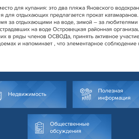
есто для купания: это два пляжа Яновского водохран
емя для отдыхающих предлагается прокат катамарано
емя за отдыхающими на воде, зимой – за любителями 
острадавших на воде Островецкая районная организ
ших в ряды членов ОСВОДа, принять активное участи
оемах и напоминает , что элементарное соблюдение п
Полезная
Недвижимость
информация
Общественные
обсуждения