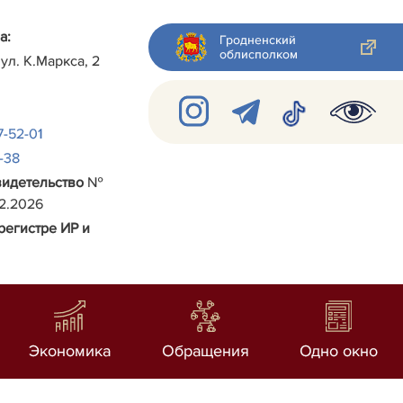
а:
Гродненский
облисполком
 ул.
К.Маркса, 2
7-52-01
2-38
видетельство
№
02.2026
регистре ИР и
Экономика
Обращения
Одно окно