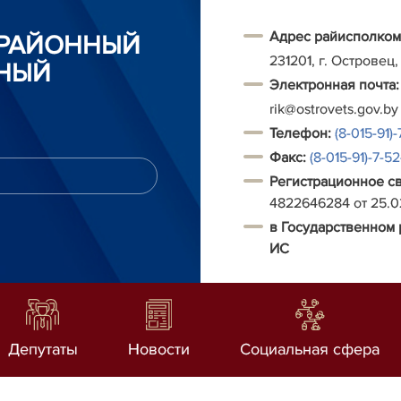
Адрес райисполком
 РАЙОННЫЙ
231201, г. Островец,
НЫЙ
Электронная почта:
rik@ostrovets.gov.by
Т
елефон:
(8-015-91)-
Факс:
(8-015-91)-7-5
Регистрационное с
4822646284 от 25.
в Государственном 
ИС
Депутаты
Новости
Социальная сфера