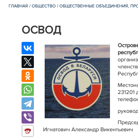
ГЛАВНАЯ
/
ОБЩЕСТВО
/
ОБЩЕСТВЕННЫЕ ОБЪЕДИНЕНИЯ, П
ОСВОД
Острове
республ
организ
членств
Респуб
Местона
231201 
телефон
руковод
Предсе
Игнатович Александр Викентьевич