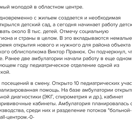
амый молодой в областном центре.
 Одновременно с жильем создается и необходимая
ткрылся детский сад, а сегодня начинает работу детс
вать около 8 тыс. детей. Отмечу социальную
гиона и страны в целом. В это вкладываются немалые
время открытия нового и нужного для района объекта
кого облисполкома Виктор Пранюк. Он подчеркнул, чт
е. Ранее две амбулатории начали работу в еще одном
ующем году педиатрическое отделение одной из
кой.
 посещений в смену. Открыто 10 педиатрических учас
иализированная помощь. На базе амбулатории откры
ой диагностики (ЭКГ, спирометрия и др.), кабинет
прививочные кабинеты. Амбулатория планировалась 
зводства, среди них и разделение потоков "больной-
ll-центром.-0-