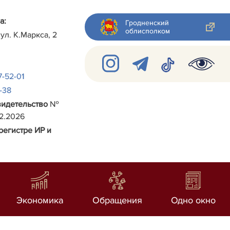
а:
Гродненский
облисполком
 ул.
К.Маркса, 2
7-52-01
2-38
видетельство
№
02.2026
регистре ИР и
Экономика
Обращения
Одно окно