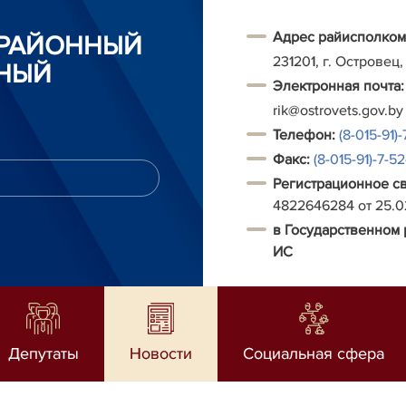
Адрес райисполком
 РАЙОННЫЙ
231201, г. Островец,
НЫЙ
Электронная почта:
rik@ostrovets.gov.by
Т
елефон:
(8-015-91)-
Факс:
(8-015-91)-7-5
Регистрационное с
4822646284 от 25.
в Государственном 
ИС
Депутаты
Новости
Социальная сфера