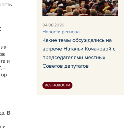
ность
04.08.2026
К
Новости региона
Какие темы обсуждались на
ние
встрече Натальи Кочановой с
ов
председателями местных
та и
Советов депутатов
 -
тор
ВСЕ НОВОСТИ
а. В
они