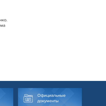
нко.
ома
Официальные
документы