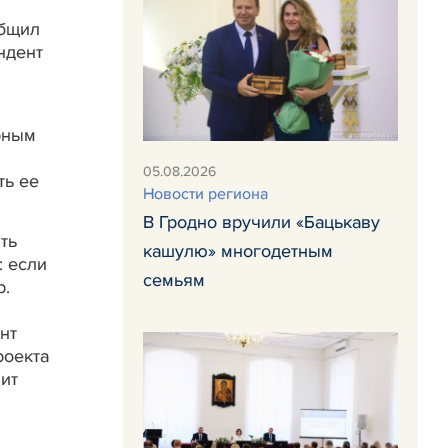
общил
ндент
рным
05.08.2026
ть ее
Новости региона
В Гродно вручили «Бацькаву
ть
кашулю» многодетным
: если
семьям
р.
нт
роекта
вит