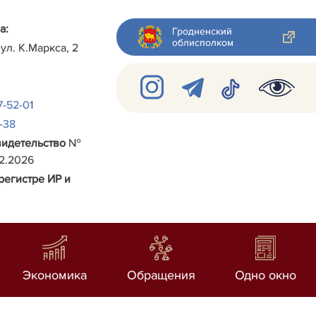
а:
Гродненский
облисполком
 ул.
К.Маркса, 2
7-52-01
2-38
видетельство
№
02.2026
регистре ИР и
Экономика
Обращения
Одно окно