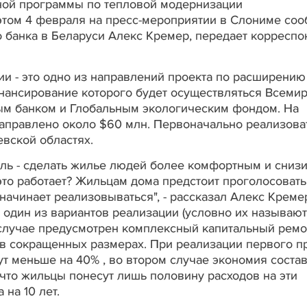
ной программы по тепловой модернизации
этом 4 февраля на пресс-мероприятии в Слониме со
о банка в Беларуси Алекс Кремер, передает корреспо
и - это одно из направлений проекта по расширению
нансирование которого будет осуществляться Всеми
ым банком и Глобальным экологическим фондом. На
аправлено около $60 млн. Первоначально реализова
евской областях.
ель - сделать жилье людей более комфортным и снизи
это работает? Жильцам дома предстоит проголосовать
 начинает реализовываться", - рассказал Алекс Креме
один из вариантов реализации (условно их называют
м случае предусмотрен комплексный капитальный ремо
 в сокращенных размерах. При реализации первого п
ут меньше на 40% , во втором случае экономия соста
 что жильцы понесут лишь половину расходов на эти
 на 10 лет.