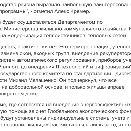
водство района выразило наибольшую заинтересован
программы", - отметил Алекс Кремер.
 будет осуществляться Департаментом по
е Министерства жилищно-коммунального хозяйства. 
ана модернизация теплоисточников, тепловых сетей.
делать, практически нет. Это термореновация, утепле
замена окон, входных групп, внедрение рекуператор
 систем автоматического регулирования, приборов уче
 вплоть до внедрения IT-технологий и цифровизации",
осударственного комитета по стандартизации - дирек
ти Михаил Малашенко. Он подчеркнул, что все
 на добровольной основе, и только жильцы вправе
онкретном доме.
име, где согласятся на внедрение энергоэффективных
кую помощь за счет Глобального экологического фонд
 будут установлены индивидуальные системы учета и
о позволит жильцам рассчитываться лишь за то, что 