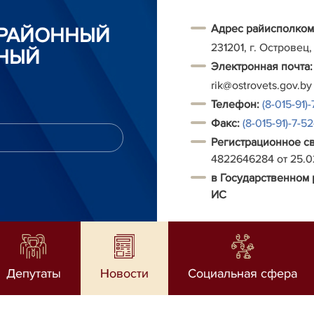
Адрес райисполком
 РАЙОННЫЙ
231201, г. Островец,
НЫЙ
Электронная почта:
rik@ostrovets.gov.by
Т
елефон:
(8-015-91)-
Факс:
(8-015-91)-7-5
Регистрационное с
4822646284 от 25.
в Государственном 
ИС
Депутаты
Новости
Социальная сфера