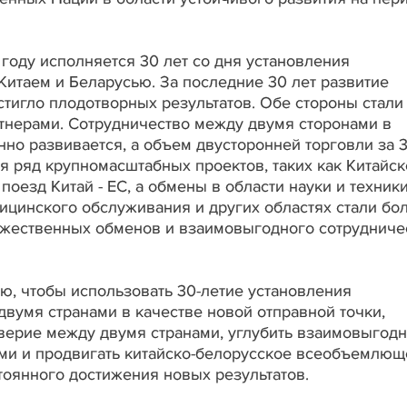
 году исполняется 30 лет со дня установления
итаем и Беларусью. За последние 30 лет развитие
стигло плодотворных результатов. Обе стороны стали
тнерами. Сотрудничество между двумя сторонами в
нно развивается, а объем двусторонней торговли за 
 ряд крупномасштабных проектов, таких как Китайск
оезд Китай - ЕС, а обмены в области науки и техники
дицинского обслуживания и других областях стали бо
ужественных обменов и взаимовыгодного сотрудниче
ью, чтобы использовать 30-летие установления
вумя странами в качестве новой отправной точки,
верие между двумя странами, углубить взаимовыгод
ми и продвигать китайско-белорусское всеобъемлющ
тоянного достижения новых результатов.