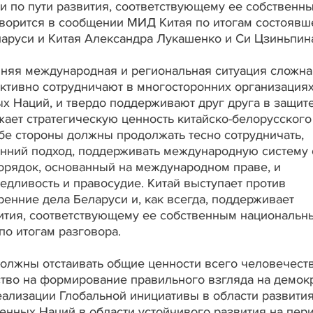
и по пути развития, соответствующему ее собственн
ворится в сообщении МИД Китая по итогам состоявш
аруси и Китая Александра Лукашенко и Си Цзиньпин
няя международная и региональная ситуация сложна
ективно сотрудничают в многосторонних организациях
х Наций, и твердо поддерживают друг друга в защит
жает стратегическую ценность китайско-белорусского
обе стороны должны продолжать тесно сотрудничать,
онний подход, поддерживать международную систему
орядок, основанный на международном праве, и
дливость и правосудие. Китай выступает против
енние дела Беларуси и, как всегда, поддерживает
вития, соответствующему ее собственным национальн
по итогам разговора.
должны отстаивать общие ценности всего человечеств
тво на формирование правильного взгляда на демок
еализации Глобальной инициативы в области развития
нных Наций в области устойчивого развития на пер