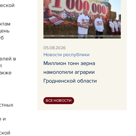
ческой
ктам
день
Об
05.08.2026
Новости республики
елей в
Миллион тонн зерна
т
намолотили аграрии
также
Гродненской области
ВСЕ НОВОСТИ
стных
о и
ской