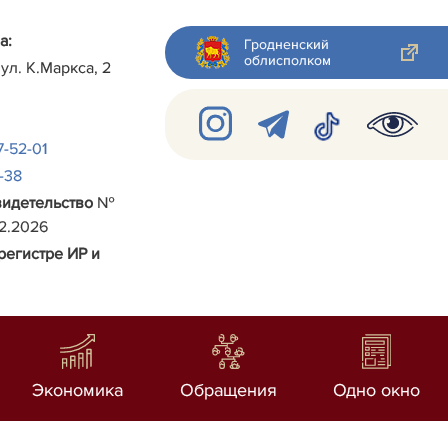
а:
Гродненский
облисполком
 ул.
К.Маркса, 2
7-52-01
2-38
видетельство
№
02.2026
регистре ИР и
Экономика
Обращения
Одно окно