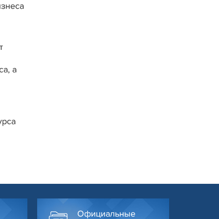
изнеса
т
а, а
урса
Официальные