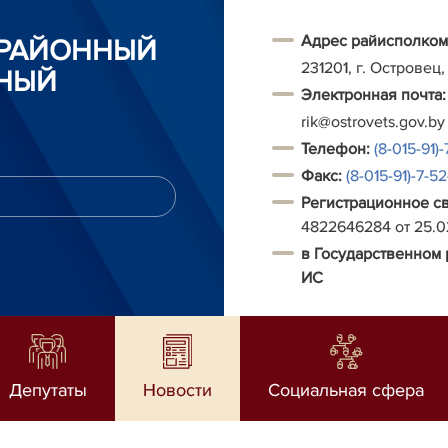
Адрес райисполком
 РАЙОННЫЙ
231201, г. Островец,
НЫЙ
Электронная почта:
rik@ostrovets.gov.by
Т
елефон:
(8-015-91)-
Факс:
(8-015-91)-7-5
Регистрационное с
4822646284 от 25.
в Государственном 
ИС
Депутаты
Новости
Социальная сфера