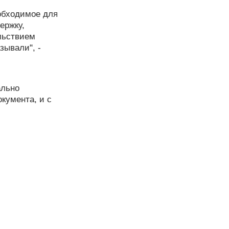
обходимое для
ержку,
льствием
зывали", -
ально
кумента, и с