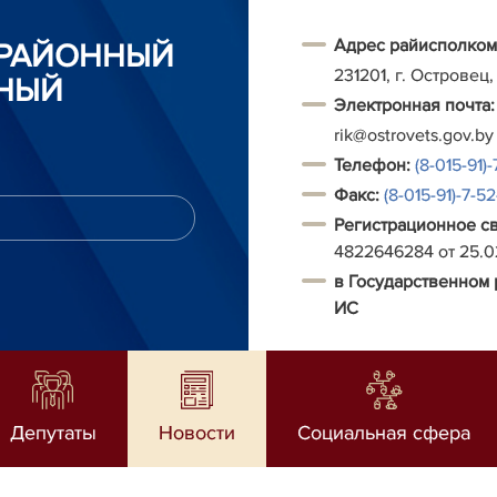
Адрес райисполком
 РАЙОННЫЙ
231201, г. Островец,
НЫЙ
Электронная почта:
rik@ostrovets.gov.by
Т
елефон:
(8-015-91)-
Факс:
(8-015-91)-7-5
Регистрационное с
4822646284 от 25.
в Государственном 
ИС
Депутаты
Новости
Социальная сфера