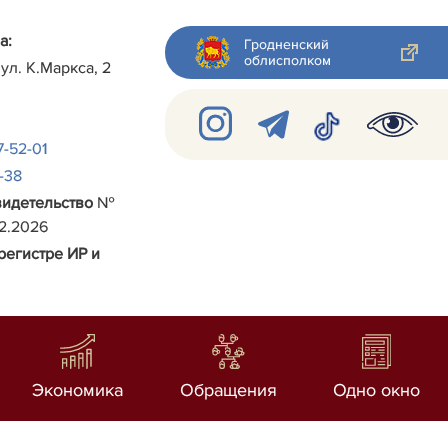
а:
Гродненский
облисполком
 ул.
К.Маркса, 2
7-52-01
2-38
видетельство
№
02.2026
регистре ИР и
Экономика
Обращения
Одно окно