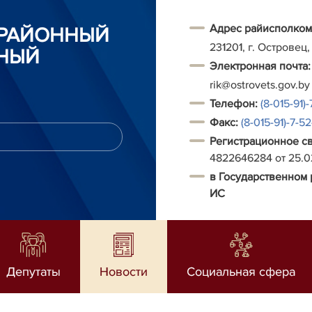
Адрес райисполком
 РАЙОННЫЙ
231201, г. Островец,
НЫЙ
Электронная почта:
rik@ostrovets.gov.by
Т
елефон:
(8-015-91)-
Факс:
(8-015-91)-7-5
Регистрационное с
4822646284 от 25.
в Государственном 
ИС
Депутаты
Новости
Социальная сфера