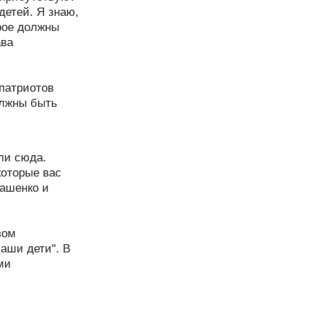
детей. Я знаю,
орое должны
ава
 патриотов
олжны быть
али сюда.
которые вас
кашенко и
зом
аши дети". В
ми