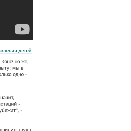
авления детей
 Конечно же,
пыту: мы в
олько одно -
начит,
нотаций -
убежит", -
 присутствуют