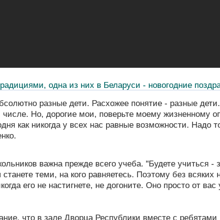
традициями, одна из них в Беларуси - новогодние поздр
абсолютно разные дети. Расхожее понятие - разные дети.
 числе. Но, дорогие мои, поверьте моему жизненному о
одня как никогда у всех нас равные возможности. Надо т
нко.
ольников важна прежде всего учеба. "Будете учиться - з
 станете теми, на кого равняетесь. Поэтому без всяких 
огда его не настигнете, не догоните. Оно просто от вас 
ание, что в зале Дворца Республики вместе с ребятами