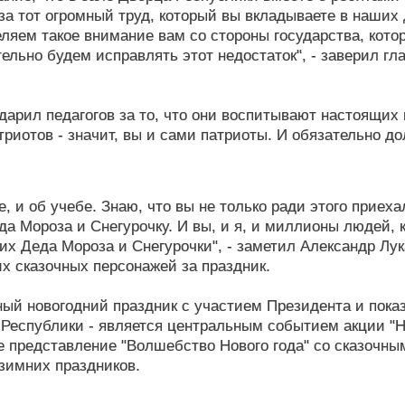
за тот огромный труд, который вы вкладываете в наших 
деляем такое внимание вам со стороны государства, кот
ельно будем исправлять этот недостаток", - заверил гл
дарил педагогов за то, что они воспитывают настоящих
триотов - значит, вы и сами патриоты. И обязательно д
е, и об учебе. Знаю, что вы не только ради этого приех
а Мороза и Снегурочку. И вы, и я, и миллионы людей, 
их Деда Мороза и Снегурочки", - заметил Александр Лу
х сказочных персонажей за праздник.
ьный новогодний праздник с участием Президента и пока
 Республики - является центральным событием акции "Н
ое представление "Волшебство Нового года" со сказочны
зимних праздников.