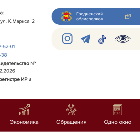
а:
Гродненский
облисполком
 ул.
К.Маркса, 2
7-52-01
2-38
видетельство
№
02.2026
регистре ИР и
Экономика
Обращения
Одно окно