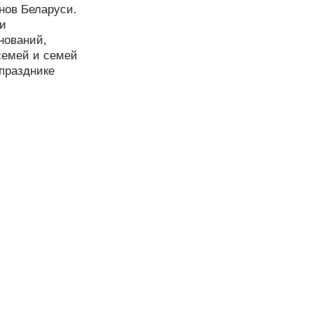
нов Беларуси.
 и
нований,
семей и семей
празднике