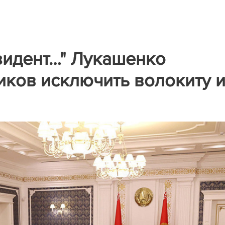
зидент…" Лукашенко
иков исключить волокиту 