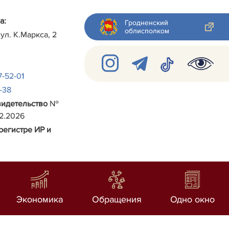
а:
Гродненский
облисполком
 ул.
К.Маркса, 2
7-52-01
2-38
видетельство
№
02.2026
регистре ИР и
Экономика
Обращения
Одно окно