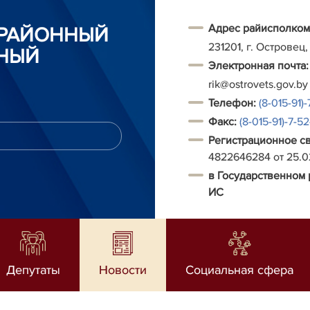
Адрес райисполком
 РАЙОННЫЙ
231201, г. Островец,
НЫЙ
Электронная почта:
rik@ostrovets.gov.by
Т
елефон:
(8-015-91)-
Факс:
(8-015-91)-7-5
Регистрационное с
4822646284 от 25.
в Государственном 
ИС
Депутаты
Новости
Социальная сфера